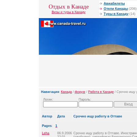
Авиабилеты
Отдых в Канаде
Отели Канады
(206)
Визы и туры в Канаду
Туры в Канаду
(14)
Навигация
:
Канада
/
форум
/
Работа в Канаде
/ Срочно ищу 
Логин:
Пароль:
Автор
Дата
Срочно ищу работу в Оттаве
Pages
:
1
Leha
06.9.2006
Срочно ищу работу в Оттаве. Иностран
22:01
(свободно), сертификат Британского Со