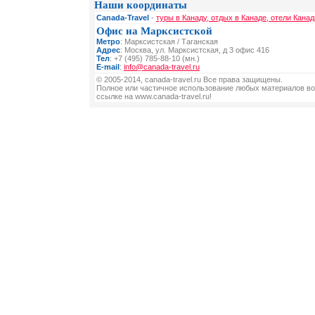
Наши координаты
Canada-Travel
-
туры в Канаду, отдых в Канаде, отели Канад
Офис на Марксистской
Метро
: Марксистская / Таганская
Адрес
: Москва, ул. Марксистская, д 3 офис 416
Тел
: +7 (495) 785-88-10 (мн.)
E-mail
:
info@canada-travel.ru
© 2005-2014, canada-travel.ru Все права защищены.
Полное или частичное использование любых материалов во
ссылке на www.canada-travel.ru!