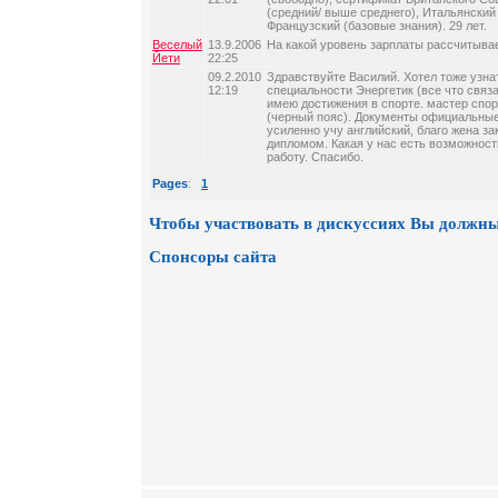
(средний/ выше среднего), Итальянский 
Французский (базовые знания). 29 лет.
Веселый
13.9.2006
На какой уровень зарплаты рассчитыва
Йети
22:25
09.2.2010
Здравствуйте Василий. Хотел тоже узна
12:19
специальности Энергетик (все что связа
имею достижения в спорте. мастер спо
(черный пояс). Документы официальные
усиленно учу английский, благо жена за
дипломом. Какая у нас есть возможност
работу. Спасибо.
Pages
:
1
Чтобы участвовать в дискуссиях Вы должны
Спонсоры сайта