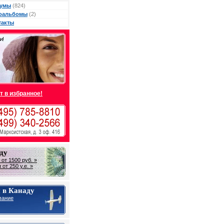
умы
(824)
оальбомы
(2)
такты
т в избранное!
ду
от 1500 руб. »
от 250 у.е. »
 в Канаду
вание