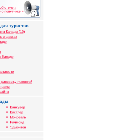
об отеле »
 о попутчике »
для туристов
рты Канады (10)
х и фактах
наде
е
в Канаде
ельности
 рассылку новостей
страны
 сайты
нады
Ванкувер
Вистлер
Монреаль
Ричмонд
Эдмонтон