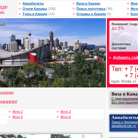
Авиабилеты
Виза в Канаду
Фор
аде
Отели Канады
(206)
Поиск попутчика
(38)
Фот
аду
Туры в Канаду
(14)
Отзывы о Канаде
(5)
Кон
Добавить сай
огалерея
Виза в Кана
С приглашением 
иннипег
Без приглашения 
Фото 2
Фото 3
Авиабилеты
Фото 5
Фото 6
Заказ и брониро
авиабилетов »»