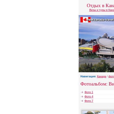
Отдых в Кан
Визы и туры в Кан
Навигация
:
Канада
/
фот
Фотоальбом: В
Фото 1
Фото 4
Фото 7