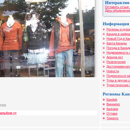
Интерактив
Оставить отзыв 
Дать объявление
Информация 
Регионы и куро
Канада в цифра
Новый Год в Ка
Карта Канады
Погода в Канад
Недвижимость 
Аренда яхт
Развлечения
Достопримечат
Новости
Подписаться на
Туры в другие 
Туристические
Регионы Ка
Банфф
Виннипег
2006
Калгари
альбом »»
Оттава
Торонто