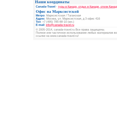
Наши координаты
Canada-Travel
-
туры в Канаду, отдых в Канаде, отели Канад
Офис на Марксистской
Метро
: Марксистская / Таганская
Адрес
: Москва, ул. Марксистская, д 3 офис 416
Тел
: +7 (495) 785-88-10 (мн.)
E-mail
:
info@canada-travel.ru
© 2005-2014, canada-travel.ru Все права защищены.
Полное или частичное использование любых материалов во
ссылке на www.canada-travel.ru!