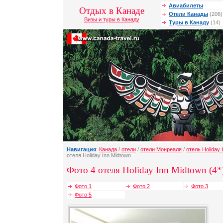
Авиабилеты
Отдых в Канаде
Отели Канады
(206)
Визы и туры в Канаду
Туры в Канаду
(14)
Навигация
:
Канада
/
отели
/
отели Монреаля
/
отель Holiday 
отеля Holiday Inn Midtown
Фото 4 отеля Holiday Inn Midtown (4*
Фото 1
Фото 2
Фото 3
Фото 5