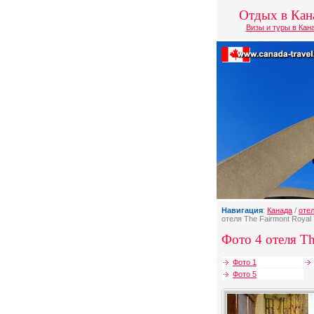
Отдых в Кан
Визы и туры в Кан
Навигация
:
Канада
/
оте
отеля The Fairmont Royal 
Фото 4 отеля Th
Фото 1
Фото 5