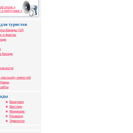
об отеле »
 о попутчике »
для туристов
рты Канады (10)
х и фактах
наде
е
в Канаде
ельности
 рассылку новостей
страны
 сайты
нады
Ванкувер
Вистлер
Монреаль
Ричмонд
Эдмонтон