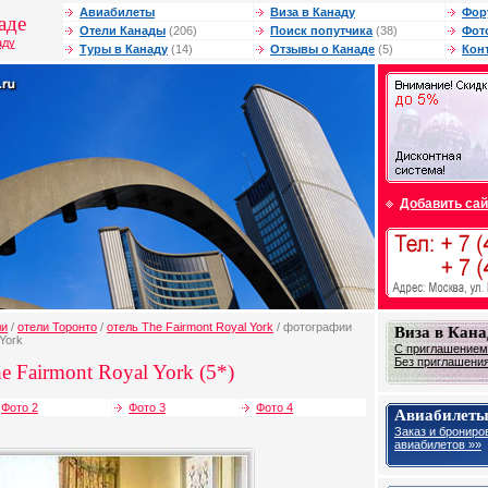
Авиабилеты
Виза в Канаду
Фор
аде
Отели Канады
(206)
Поиск попутчика
(38)
Фот
аду
Туры в Канаду
(14)
Отзывы о Канаде
(5)
Кон
Добавить сай
ли
/
отели Торонто
/
отель The Fairmont Royal York
/ фотографии
Виза в Кана
York
С приглашением 
Без приглашения 
e Fairmont Royal York (5*)
Фото 2
Фото 3
Фото 4
Авиабилеты
Заказ и брониро
авиабилетов »»