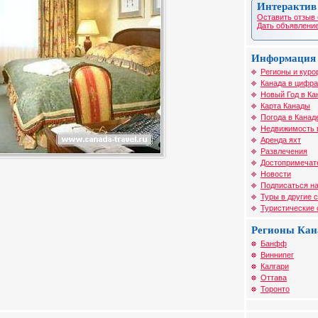
Интерактив
Оставить отзыв 
Дать объявление
Информация 
Регионы и куро
Канада в цифра
Новый Год в Ка
Карта Канады
Погода в Канад
Недвижимость 
Аренда яхт
Развлечения
Достопримечат
Новости
Подписаться на
Туры в другие 
Туристические
Регионы Ка
Банфф
Виннипег
Калгари
Оттава
Торонто