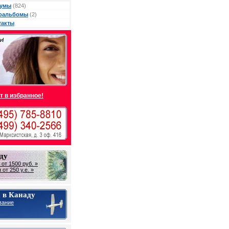
умы
(824)
оальбомы
(2)
такты
т в избранное!
ду
от 1500 руб. »
от 250 у.е. »
 в Канаду
вание