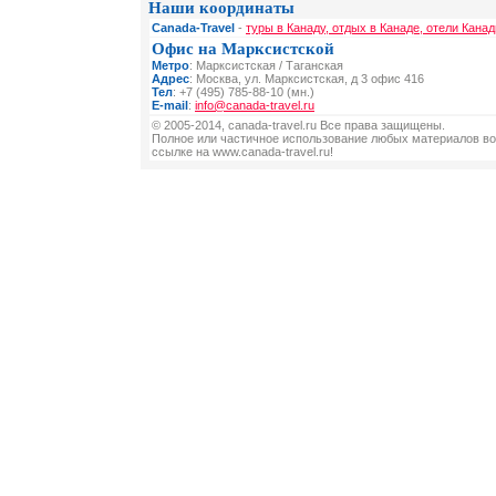
Наши координаты
Canada-Travel
-
туры в Канаду, отдых в Канаде, отели Канад
Офис на Марксистской
Метро
: Марксистская / Таганская
Адрес
: Москва, ул. Марксистская, д 3 офис 416
Тел
: +7 (495) 785-88-10 (мн.)
E-mail
:
info@canada-travel.ru
© 2005-2014, canada-travel.ru Все права защищены.
Полное или частичное использование любых материалов во
ссылке на www.canada-travel.ru!