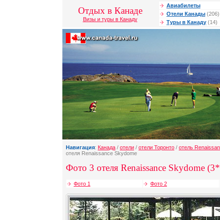
Авиабилеты
Отдых в Канаде
Отели Канады
(206)
Визы и туры в Канаду
Туры в Канаду
(14)
Навигация
:
Канада
/
отели
/
отели Торонто
/
отель Renaissa
отеля Renaissance Skydome
Фото 3 отеля Renaissance Skydome (3*
Фото 1
Фото 2