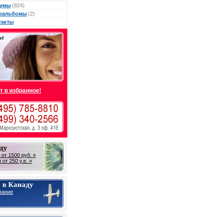
умы
(824)
оальбомы
(2)
такты
т в избранное!
ду
от 1500 руб. »
от 250 у.е. »
 в Канаду
вание