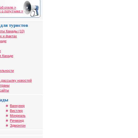
об отеле »
 о попутчике »
для туристов
рты Канады (10)
х и фактах
наде
е
в Канаде
ельности
 рассылку новостей
страны
 сайты
нады
Ванкувер
Вистлер
Монреаль
Ричмонд
Эдмонтон