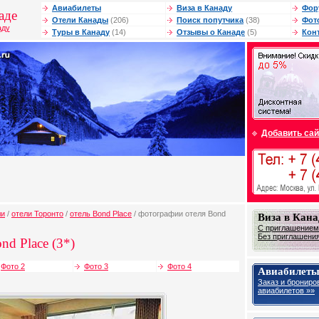
Авиабилеты
Виза в Канаду
Фор
аде
Отели Канады
(206)
Поиск попутчика
(38)
Фот
аду
Туры в Канаду
(14)
Отзывы о Канаде
(5)
Кон
Добавить сай
ли
/
отели Торонто
/
отель Bond Place
/ фотографии отеля Bond
Виза в Кана
С приглашением 
Без приглашения 
nd Place (3*)
Фото 2
Фото 3
Фото 4
Авиабилеты
Заказ и брониро
авиабилетов »»