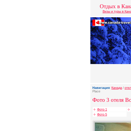
Отдых в Кан
Визы и туры в Кан
Навигация
:
Канада
/
оте
Place
Фото 3 отеля Bo
Фото 1
Фото 5