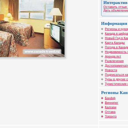
Интерактив
Оставить отзыв 
Дать объявление
Информация 
Регионы и куро
Канада в цифра
Новый Год в Ка
Карта Канады
Погода в Канад
Недвижимость 
Аренда яхт
Развлечения
Достопримечат
Новости
Подписаться на
Туры в другие 
Туристические
Регионы Ка
Банфф
Виннипег
Калгари
Оттава
Торонто