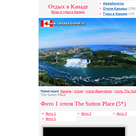
Авиабилеты
Отдых в Канаде
Отели Канады
(206)
Визы и туры в Канаду
Туры в Канаду
(14)
Навигация
:
Канада
/
отели
/
отели Ванкувера
/
отель The Sut
The Sutton Place
Фото 1 отеля The Sutton Place (5*)
Фото 1
Фото 2
Фото 3
Фото 5