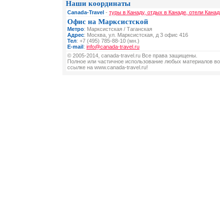
Наши координаты
Canada-Travel
-
туры в Канаду, отдых в Канаде, отели Канад
Офис на Марксистской
Метро
: Марксистская / Таганская
Адрес
: Москва, ул. Марксистская, д 3 офис 416
Тел
: +7 (495) 785-88-10 (мн.)
E-mail
:
info@canada-travel.ru
© 2005-2014, canada-travel.ru Все права защищены.
Полное или частичное использование любых материалов во
ссылке на www.canada-travel.ru!