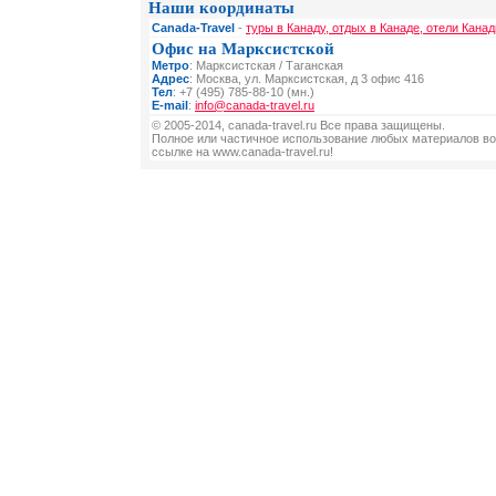
Наши координаты
Canada-Travel
-
туры в Канаду, отдых в Канаде, отели Канад
Офис на Марксистской
Метро
: Марксистская / Таганская
Адрес
: Москва, ул. Марксистская, д 3 офис 416
Тел
: +7 (495) 785-88-10 (мн.)
E-mail
:
info@canada-travel.ru
© 2005-2014, canada-travel.ru Все права защищены.
Полное или частичное использование любых материалов во
ссылке на www.canada-travel.ru!