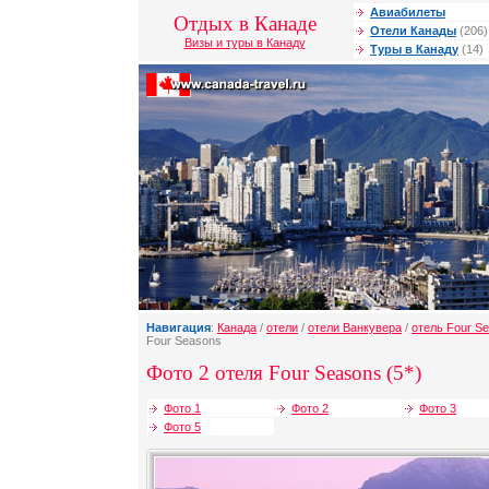
Авиабилеты
Отдых в Канаде
Отели Канады
(206)
Визы и туры в Канаду
Туры в Канаду
(14)
Навигация
:
Канада
/
отели
/
отели Ванкувера
/
отель Four S
Four Seasons
Фото 2 отеля Four Seasons (5*)
Фото 1
Фото 2
Фото 3
Фото 5